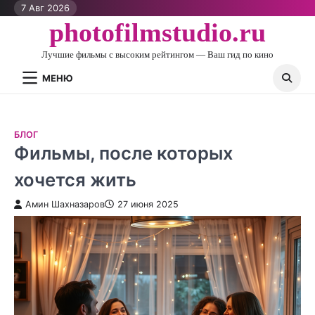
Перейти
7 Авг 2026
к
photofilmstudio.ru
контенту
Лучшие фильмы с высоким рейтингом — Ваш гид по кино
МЕНЮ
БЛОГ
Фильмы, после которых
хочется жить
Амин Шахназаров
27 июня 2025