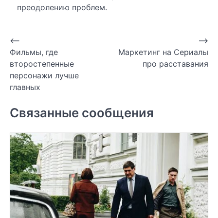
преодолению проблем.
Навигация
⟵
⟶
Фильмы, где
Маркетинг на Сериалы
по
второстепенные
про расставания
записям
персонажи лучше
главных
Связанные сообщения