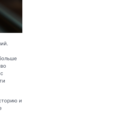
ий.
 больше
тво
 с
ти
.
сторию и
е