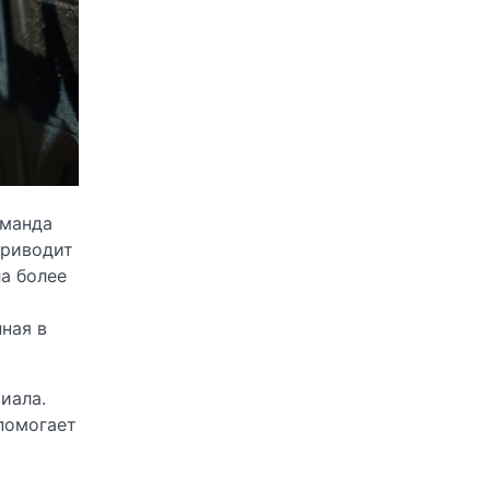
оманда
приводит
а более
ная в
иала.
помогает