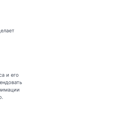
делает
а и его
ендовать
анимации
о.