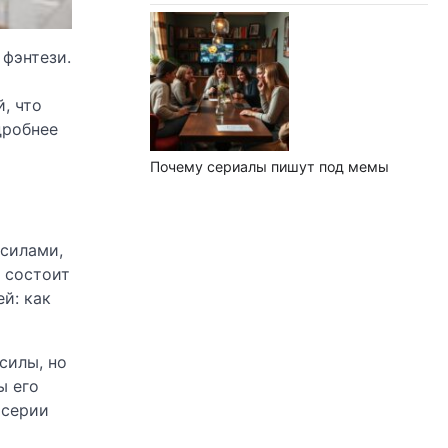
фэнтези.
, что
дробнее
Почему сериалы пишут под мемы
 силами,
 состоит
й: как
силы, но
ы его
 серии