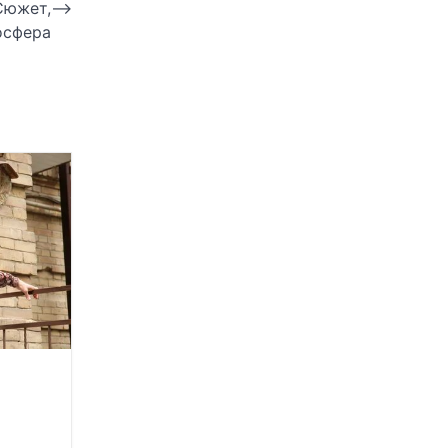
Сюжет,
⟶
осфера