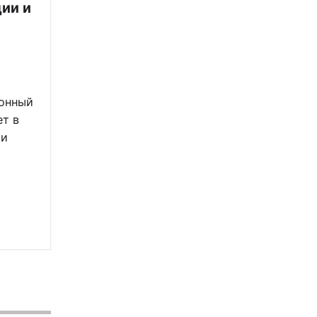
ии и
онный
ет в
 и