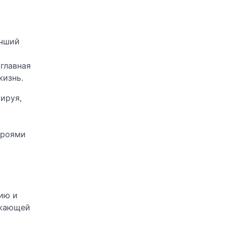
учший
главная
жизнь.
ируя,
ероями
ию и
ужающей