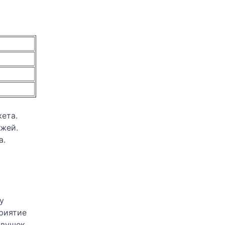
ета.
ажей.
а.
у
риятие
овушек