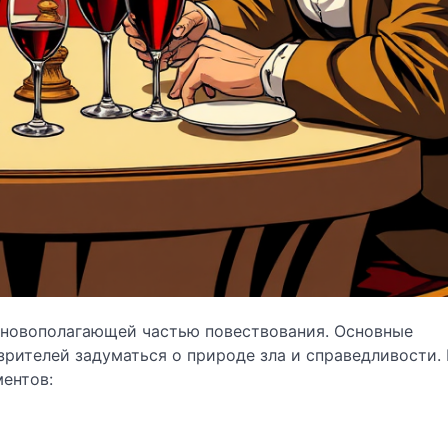
сновополагающей частью повествования. Основные
зрителей задуматься о природе зла и справедливости. 
ентов: