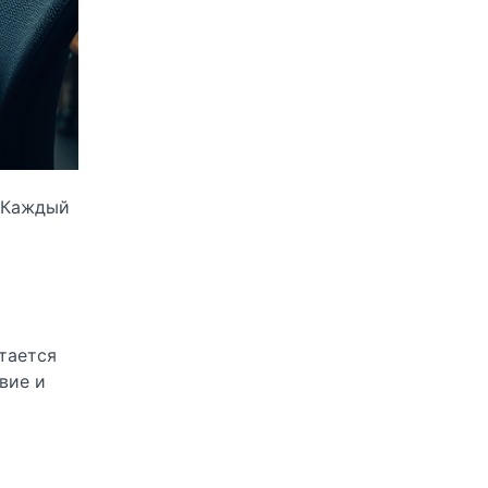
. Каждый
и
тается
вие и