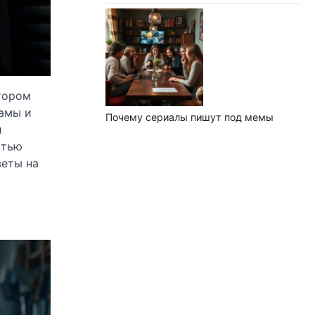
тором
рамы и
Почему сериалы пишут под мемы
и
стью
веты на